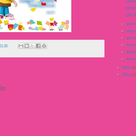
LAUR
DESP
DÍA 
►
junio
►
may
►
abril
►
marz
21:30
►
febre
►
ener
►
2015
(5
►
2014
(1
io