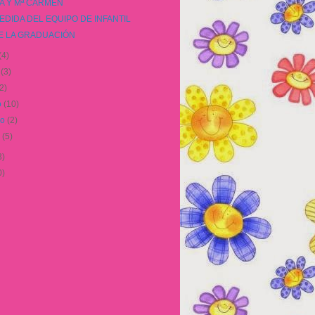
A Y Mª CARMEN
EDIDA DEL EQUIPO DE INFANTIL
DE LA GRADUACIÓN
(4)
o
(3)
(2)
o
(10)
ro
(2)
o
(5)
3)
0)