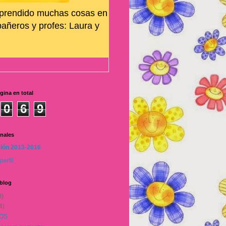
aprendido muchas cosas en
ñeros y profes: Laura y
gina en total
0
6
9
nales
ión 2013-2016
perfil
 blog
0)
4)
OS