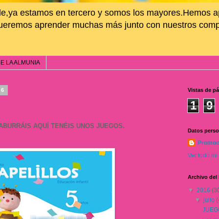
le,ya estamos en tercero y somos los mayores.Hemos 
queremos aprender muchas más junto con nuestros compa
E LA ALMUNIA
16
Vistas de pá
1
9
ABURRÁIS AQUÍ TENÉIS UNOS JUEGOS.
Datos perso
Promoc
Ver todo mi 
Archivo del
▼
2016
(3
▼
julio
(
JUEG